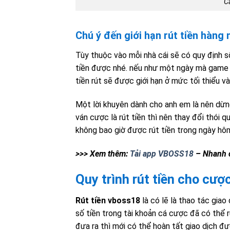
C
Chú ý đến giới hạn rút tiền hàng
Tùy thuộc vào mỗi nhà cái sẽ có quy định s
tiền được nhé. nếu như một ngày mà game th
tiền rút sẽ được giới hạn ở mức tối thiểu v
Một lời khuyên dành cho anh em là nên dừng 
ván cược là rút tiền thì nên thay đổi thói 
không bao giờ được rút tiền trong ngày hô
>>> Xem thêm:
Tải app VBOSS18
– Nhanh c
Quy trình rút tiền cho cượ
Rút tiền vboss18
là có lẽ là thao tác gia
số tiền trong tài khoản cá cược đã có thể 
đưa ra thì mới có thể hoàn tất giao dịch đư