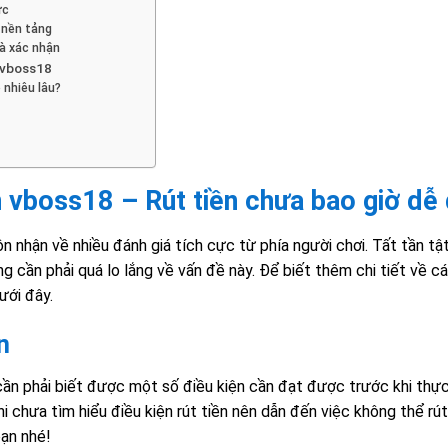
ức
 nền tảng
và xác nhận
n vboss18
 nhiêu lâu?
n vboss18 – Rút tiền chưa bao giờ dễ
n nhận về nhiều đánh giá tích cực từ phía người chơi. Tất tần tật
g cần phải quá lo lắng về vấn đề này. Để biết thêm chi tiết về c
ưới đây.
n
 cần phải biết được một số điều kiện cần đạt được trước khi thự
khi chưa tìm hiểu điều kiện rút tiền nên dẫn đến việc không thể r
ạn nhé!