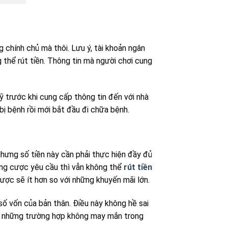
g chính chủ mà thôi. Lưu ý, tài khoản ngân
 thể rút tiền. Thông tin mà người chơi cung
kỹ trước khi cung cấp thông tin đến với nhà
ị bệnh rồi mới bắt đầu đi chữa bệnh.
Nhưng số tiền này cần phải thực hiện đầy đủ
òng cược yêu cầu thì vẫn không thể
rút tiền
ược sẽ ít hơn so với những khuyến mãi lớn.
ố vốn của bản thân. Điều này không hề sai
 có những trường hợp không may mắn trong