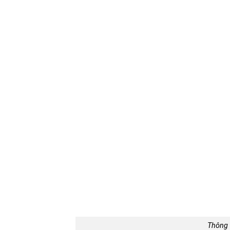
Thông 