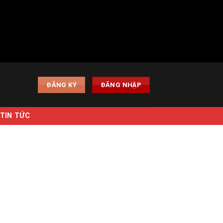
https://vboss18.com/wp-content/uploads/2025/02/vboss18-
o trực tuyến, game bài đổi thưởng và nổ hũ đặc sắc.",
Nguyễn Chí Thanh", "addressLocality": "Hà Nội",
.youtube.com/@vboss18com",
 "https://www.tumblr.com/vboss18com" ] }
Bỏ
qua
nội
ĐĂNG KÝ
ĐĂNG NHẬP
dung
TIN TỨC