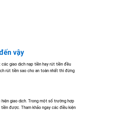
 đến vậy
 các giao dịch nạp tiền hay rút tiền đều
ách rút tiền sao cho an toàn nhất thì đừng
c hiện giao dịch. Trong một số trường hợp
út tiền được. Tham khảo ngay các điều kiện